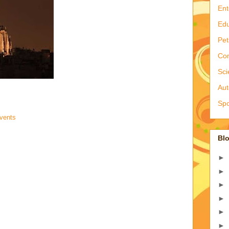
Ent
Edu
Pet
Co
Sci
Aut
Spo
vents
Blo
►
►
►
►
►
►