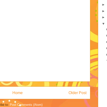
►
►
►
▼
Home
Older Post
ibe to:
Post Comments (Atom)