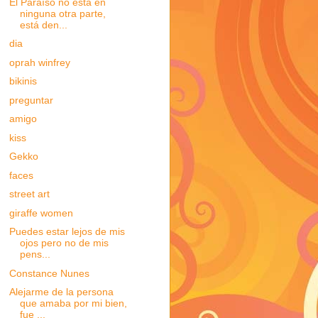
El Paraíso no está en
ninguna otra parte,
está den...
dia
oprah winfrey
bikinis
preguntar
amigo
kiss
Gekko
faces
street art
giraffe women
Puedes estar lejos de mis
ojos pero no de mis
pens...
Constance Nunes
Alejarme de la persona
que amaba por mi bien,
fue ...