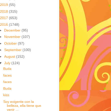
2019
(55)
2018
(315)
2017
(653)
2016
(1748)
►
December
(95)
►
November
(107)
►
October
(97)
►
September
(100)
►
August
(152)
▼
July
(124)
Buda
faces
faces
Buda
kiss
Soy exigente con la
belleza, ella tiene que
venir ...