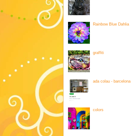
Rainbow Blue Dahlia
graffiti
ada colau - barcelona
colors