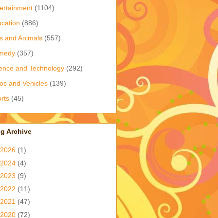
ertainment
(1104)
cation
(886)
s and Animals
(557)
medy
(357)
ence and Technology
(292)
os and Vehicles
(139)
rts
(45)
g Archive
2026
(1)
2024
(4)
2023
(9)
2022
(11)
2021
(47)
2020
(72)