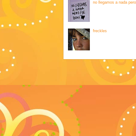
no llegamos a nada pero
freckles