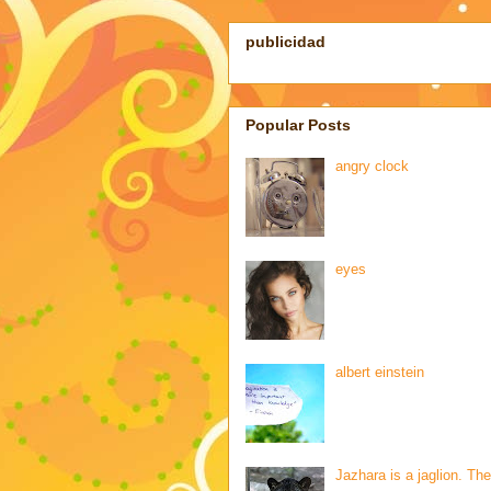
publicidad
Popular Posts
angry clock
eyes
albert einstein
Jazhara is a jaglion. The