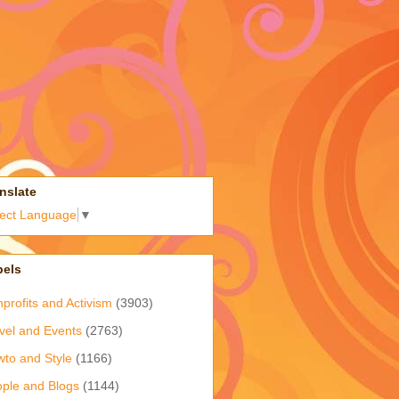
nslate
lect Language
▼
bels
profits and Activism
(3903)
vel and Events
(2763)
to and Style
(1166)
ple and Blogs
(1144)