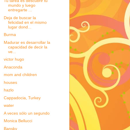
Tu tarea es descubrir tu
mundo y luego
entregarte ...
Deja de buscar la
felicidad en el mismo
lugar dond...
Burma
Madurar es desarrollar la
capacidad de decir la
ve...
victor hugo
Anaconda
mom and children
houses
hazlo
Cappadocia, Turkey
water
A veces sólo un segundo
Monica Bellucci
Bansky