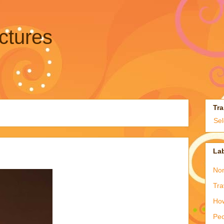
ctures
Tra
Se
La
Non
Tra
How
Peo